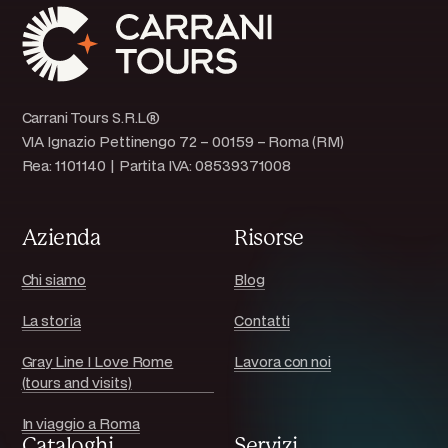
Carrani Tours S.R.L®
VIA Ignazio Pettinengo 72 – 00159 – Roma (RM)
Rea: 1101140 | Partita IVA: 08539371008
Azienda
Risorse
Chi siamo
Blog
La storia
Contatti
Gray Line I Love Rome
Lavora con noi
(tours and visits)
In viaggio a Roma
Cataloghi
Servizi