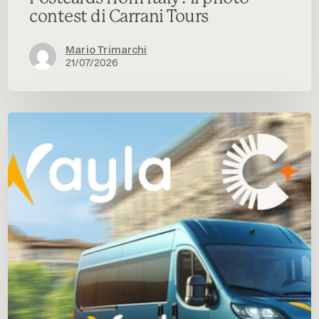
contest di Carrani Tours
Mario Trimarchi
21/07/2026
Carrani
Tours
entra
come
investitore
in
Wayla,
il
primo
servizio
di
van