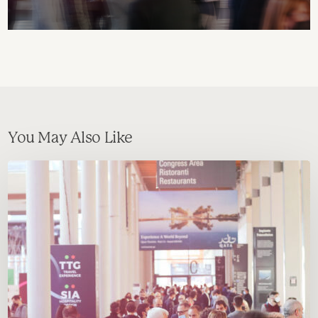
You May Also Like
Siamo
di
rientro
da
TTG
Rimini,
pieni
di
energia.