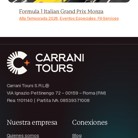
Formula 1 Italian Grand Prix Monza
Alta Temporada 2026, Eventos Especiales, Fit-Services
Carrani Tours S.R.L®
VIA Ignazio Pettinengo 72 – 00159 – Roma (RM)
Rea: 1101140 | Partita IVA: 08539371008
Nuestra empresa
Conexiones
Quienes somos
Blog