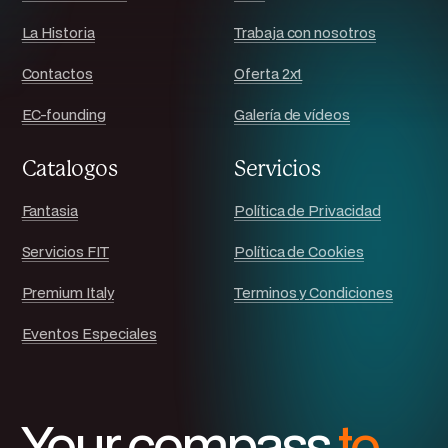
La Historia
Trabaja con nosotros
Contactos
Oferta 2x1
EC-founding
Galería de vídeos
Catalogos
Servicios
Fantasia
Política de Privacidad
Servicios FIT
Política de Cookies
Premium Italy
Terminos y Condiciones
Eventos Especiales
Your compass
to