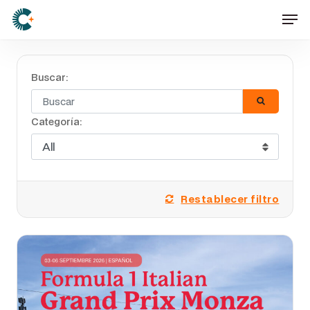
Skip
Men
to
main
content
Buscar:
Categoría:
Restablecer filtro