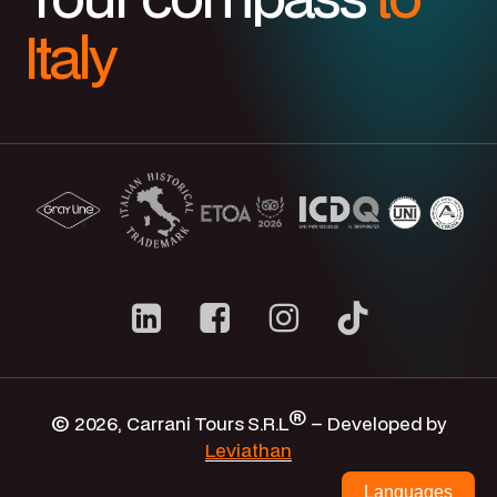
Italy
®
©
2026
, Carrani Tours S.R.L
– Developed by
Sus opciones de privacidad
Leviathan
Aviso en el momento de la recogida
Languages