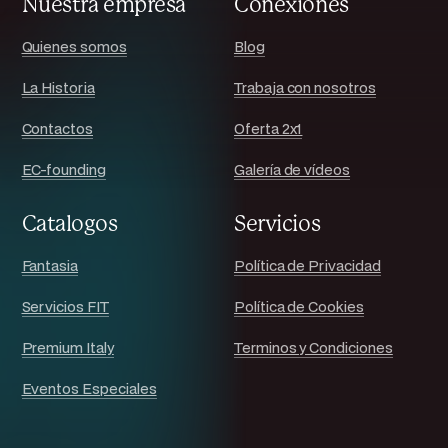
Nuestra empresa
Conexiones
Quienes somos
Blog
La Historia
Trabaja con nosotros
Contactos
Oferta 2x1
EC-founding
Galería de vídeos
Catalogos
Servicios
Fantasia
Política de Privacidad
Servicios FIT
Política de Cookies
Premium Italy
Terminos y Condiciones
Eventos Especiales