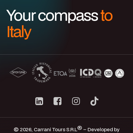
Your compass
to
Italy
®
©
2026
, Carrani Tours S.R.L
– Developed by