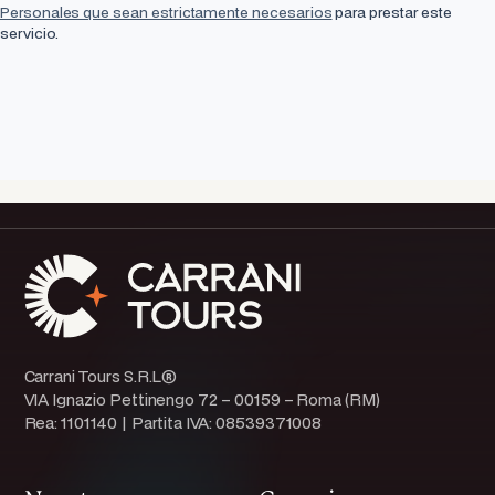
Personales que sean estrictamente necesarios
para prestar este
servicio.
Carrani Tours S.R.L®
VIA Ignazio Pettinengo 72 – 00159 – Roma (RM)
Rea: 1101140 | Partita IVA: 08539371008