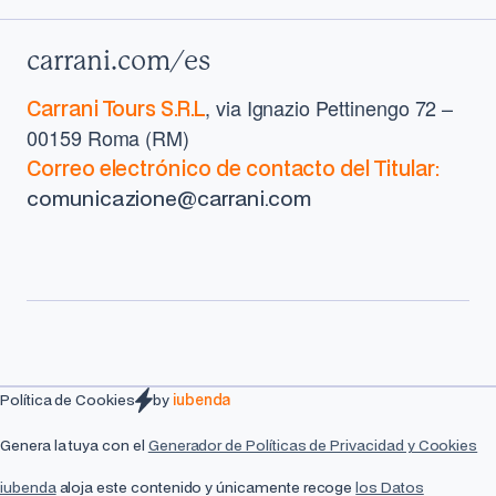
Footer
carrani.com/es
, via Ignazio Pettinengo 72 –
Carrani Tours S.R.L
00159 Roma (RM)
Correo electrónico de contacto del Titular:
comunicazione@carrani.com
Política de Cookies
by
iubenda
Genera la tuya con el
Generador de Políticas de Privacidad y Cookies
iubenda
aloja este contenido y únicamente recoge
los Datos