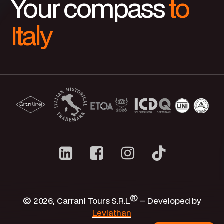
Your compass
to
Italy
®
©
2026
, Carrani Tours S.R.L
– Developed by
Sus opciones de privacidad
Leviathan