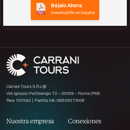
Bájalo Ahora
Download file en Español
Carrani Tours S.R.L®
VIA Ignazio Pettinengo 72 – 00159 – Roma (RM)
Rea: 1101140 | Partita IVA: 08539371008
Nuestra empresa
Conexiones