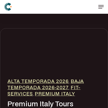
Skip
Men
to
main
content
ALTA TEMPORADA 2026
BAJA
,
TEMPORADA 2026-2027
FIT-
,
SERVICES
PREMIUM ITALY
,
Premium Italy Tours