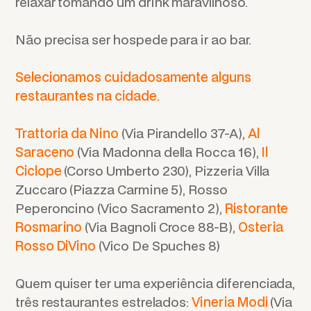
relaxar tomando um drink maravilhoso.
Não precisa ser hospede para ir ao bar.
Selecionamos cuidadosamente alguns
restaurantes na cidade.
Trattoria da Nino
(Via Pirandello 37-A),
Al
Saraceno
(Via Madonna della Rocca 16),
Il
Ciclope
(Corso Umberto 230), Pizzeria Villa
Zuccaro (Piazza Carmine 5), Rosso
Peperoncino (Vico Sacramento 2),
Ristorante
Rosmarino
(Via Bagnoli Croce 88-B),
Osteria
Rosso DiVino
(Vico De Spuches 8)
Quem quiser ter uma experiência diferenciada,
três restaurantes estrelados:
Vineria Modi
(Via