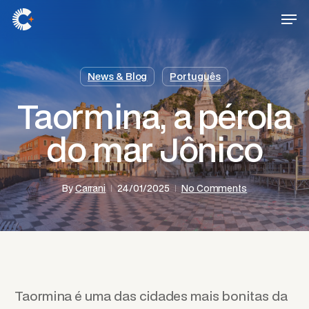
Skip
Men
to
main
content
News & Blog
Português
Taormina, a pérola
do mar Jônico
By
Carrani
24/01/2025
No Comments
Taormina é uma das cidades mais bonitas da