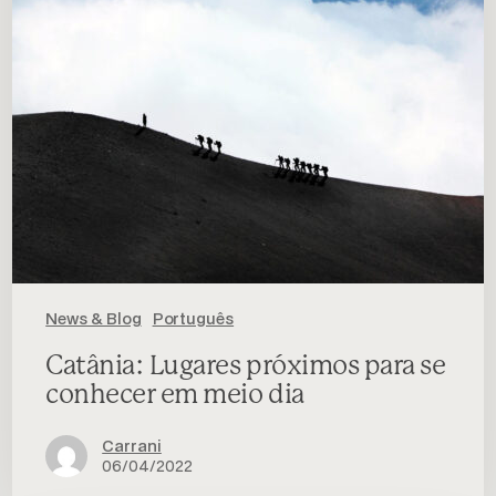
em
meio
dia
News & Blog
Português
Catânia: Lugares próximos para se
conhecer em meio dia
Carrani
06/04/2022