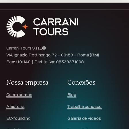
Carrani Tours S.R.L®
VIA Ignazio Pettinengo 72 – 00159 – Roma (RM)
Rea: 1101140 | Partita IVA: 08539371008
Nossa empresa
Conexões
Quem somos
Blog
A história
Trabalhe conosco
EC-founding
Galeria de vídeos