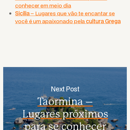
conhecer em meio dia
Sicilia
– Lugares que vão te encantar se
você é um apaixonado pela
cultura Grega
Next Post
Taormina –
Lugares próximos
para se conhecer