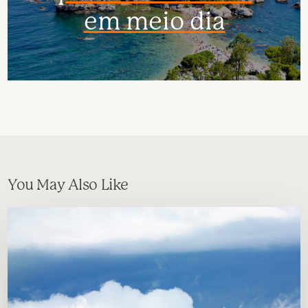
em meio dia
You May Also Like
Catânia:
Lugares
próximos
para
se
conhecer