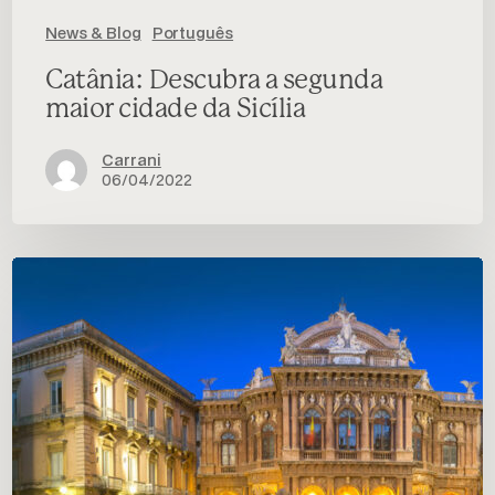
News & Blog
Português
Catânia: Descubra a segunda
maior cidade da Sicília
Carrani
06/04/2022
Catânia:
Saiba
tudo
o
que
a
cidade
oferece